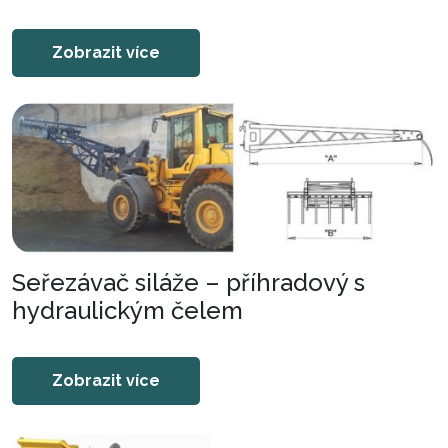
Zobrazit více
Seřezávač siláže – příhradový s
hydraulickým čelem
Zobrazit více