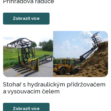
Příhradová radlice
Zobrazit více
Stohař s hydraulickým přidržovačem
a vysouvacím čelem
Zobrazit více