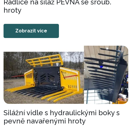
Radlice na siláž PEVNÁ se šroub.
hroty
Zobrazit více
Silážní vidle s hydraulickými boky s
pevně navařenými hroty