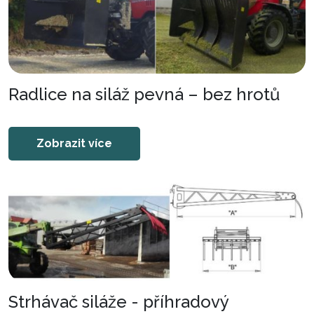
Radlice na siláž pevná – bez hrotů
Zobrazit více
Strhávač siláže - příhradový